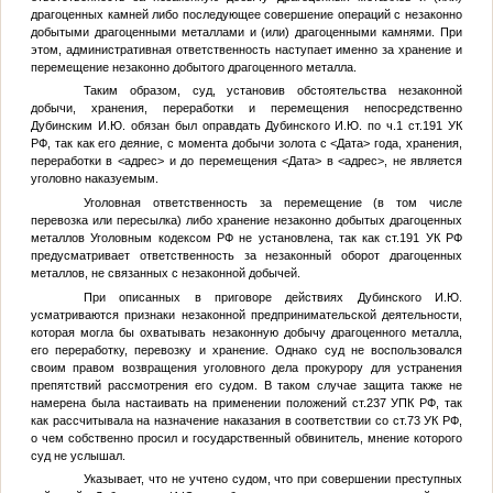
драгоценных камней либо последующее совершение операций с незаконно
добытыми драгоценными металлами и (или) драгоценными камнями. При
этом, административная ответственность наступает именно за хранение и
перемещение незаконно добытого драгоценного металла.
Таким образом, суд, установив обстоятельства незаконной
добычи, хранения, переработки и перемещения непосредственно
Дубинским И.Ю. обязан был оправдать Дубинского И.Ю. по ч.1 ст.191 УК
РФ, так как его деяние, с момента добычи золота с
<Дата>
года, хранения,
переработки в
<адрес>
и до перемещения
<Дата>
в
<адрес>
, не является
уголовно наказуемым.
Уголовная ответственность за перемещение (в том числе
перевозка или пересылка) либо хранение незаконно добытых драгоценных
металлов Уголовным кодексом РФ не установлена, так как ст.191 УК РФ
предусматривает ответственность за незаконный оборот драгоценных
металлов, не связанных с незаконной добычей.
При описанных в приговоре действиях Дубинского И.Ю.
усматриваются признаки незаконной предпринимательской деятельности,
которая могла бы охватывать незаконную добычу драгоценного металла,
его переработку, перевозку и хранение. Однако суд не воспользовался
своим правом возвращения уголовного дела прокурору для устранения
препятствий рассмотрения его судом. В таком случае защита также не
намерена была настаивать на применении положений ст.237 УПК РФ, так
как рассчитывала на назначение наказания в соответствии со ст.73 УК РФ,
о чем собственно просил и государственный обвинитель, мнение которого
суд не услышал.
Указывает, что не учтено судом, что при совершении преступных