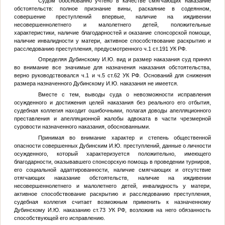
Судом обоснованно учтено в качестве смягчающих наказание
обстоятельств: полное признание вины, раскаяние в содеянном,
совершение преступлений впервые, наличие на иждивении
несовершеннолетнего и малолетнего детей, положительные
характеристики, наличие благодарностей и оказание спонсорской помощи,
наличие инвалидности у матери, активное способствование раскрытию и
расследованию преступления, предусмотренного ч.1 ст.191 УК РФ.
Определяя Дубинскому И.Ю. вид и размер наказания суд принял
во внимание все значимые для назначения наказания обстоятельства,
верно руководствовался ч.1 и ч.5 ст.62 УК РФ. Оснований для снижения
размера назначенного Дубинскому И.Ю. наказания не имеется.
Вместе с тем, выводы суда о невозможности исправления
осужденного и достижения целей наказания без реального его отбытия,
судебная коллегия находит ошибочными, полагая доводы апелляционного
преставления и апелляционной жалобы адвоката в части чрезмерной
суровости назначенного наказания, обоснованными.
Принимая во внимание характер и степень общественной
опасности совершенных Дубинским И.Ю. преступлений, данные о личности
осужденного, который характеризуется положительно, имеющего
благодарности, оказывавшего спонсорскую помощь в проведении турниров,
его социальной адаптированности, наличие смягчающих и отсутствие
отягчающих наказание обстоятельств, наличие на иждивении
несовершеннолетнего и малолетнего детей, инвалидность у матери,
активное способствование раскрытию и расследованию преступления,
судебная коллегия считает возможным применить к назначенному
Дубинскому И.Ю. наказанию ст.73 УК РФ, возложив на него обязанность
способствующей его исправлению.