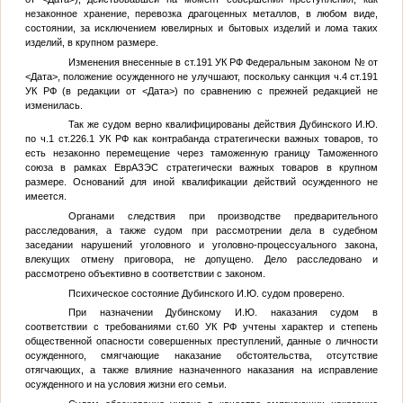
незаконное хранение, перевозка драгоценных металлов, в любом виде,
состоянии, за исключением ювелирных и бытовых изделий и лома таких
изделий, в крупном размере.
Изменения внесенные в ст.191 УК РФ Федеральным законом
№
от
<Дата>
, положение осужденного не улучшают, поскольку санкция ч.4 ст.191
УК РФ (в редакции от
<Дата>
) по сравнению с прежней редакцией не
изменилась.
Так же судом верно квалифицированы действия Дубинского И.Ю.
по ч.1 ст.226.1 УК РФ как контрабанда стратегически важных товаров, то
есть незаконно перемещение через таможенную границу Таможенного
союза в рамках ЕврАЗЭС стратегически важных товаров в крупном
размере. Оснований для иной квалификации действий осужденного не
имеется.
Органами следствия при производстве предварительного
расследования, а также судом при рассмотрении дела в судебном
заседании нарушений уголовного и уголовно-процессуального закона,
влекущих отмену приговора, не допущено. Дело расследовано и
рассмотрено объективно в соответствии с законом.
Психическое состояние Дубинского И.Ю. судом проверено.
При назначении Дубинскому И.Ю. наказания судом в
соответствии с требованиями ст.60 УК РФ учтены характер и степень
общественной опасности совершенных преступлений, данные о личности
осужденного, смягчающие наказание обстоятельства, отсутствие
отягчающих, а также влияние назначенного наказания на исправление
осужденного и на условия жизни его семьи.