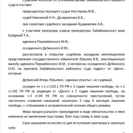
Судебная коллегия по уголовным делам Забайкальского краевого
суда в составе:
председательствующего судьи Нестерова М.В.,
судей Кавизиной Н.Н., Дугаржапова Б.Б.,
при секретаре судебного заседания Будажапове А.Б.,
с участием прокурора отдела прокуратуры Забайкальского края
Куйдиной Т.А.,
адвоката Пержабинского М.М.,
осужденного Дубинского И.Ю.,
рассмотрела в открытом судебном заседании апелляционное
представление государственного обвинителя Юрьева В.В., апелляционную
жалобу адвоката Пержабинского М.М., в интересах осужденного Дубинского
И.Ю. на приговор Забайкальского районного суда
<адрес>
от
<Дата>
,
которым
Дубинский Игорь Юрьевич,
<данные изъяты>
, не судимый,
осужден по ч.1 ст.226.1 УК РФ к 3 годам лишения свободы, по ч.1
ст.191 УК РФ (в редакции от
<Дата>
) к 2 годам лишения свободы, на
основании ч.3 ст.69 УК РФ по совокупности преступлений, путем
частичного сложения наказаний назначено 3 года 6 месяцев лишения
свободы, с отбыванием в исправительной колонии общего режима.
Мера процессуального принуждения в виде обязательства о явке
изменена на заключение под стражу. Взят под стражу в зале суда.
Срок наказания исчислен со дня вступления приговора в законную
силу.