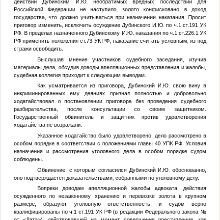
действий Дубинским И.Ю. необратимых вредных последствий для
Российской Федерации не наступило, золото конфисковано в доход
государства, что должно учитываться при назначении наказания. Просит
приговор изменить, исключить осуждение Дубинского И.Ю. по ч.1 ст.191 УК
РФ. В пределах назначенного Дубинскому И.Ю. наказания по ч.1 ст.226.1 УК
РФ применить положения ст.73 УК РФ, наказание считать условным, из-под
стражи освободить.
Выслушав мнение участников судебного заседания, изучив
материалы дела, обсудив доводы апелляционных представления и жалобы,
судебная коллегия приходит к следующим выводам.
Как усматривается из приговора, Дубинский И.Ю. свою вину в
инкриминированных ему деяниях признал полностью и добровольно
ходатайствовал о постановлении приговора без проведения судебного
разбирательства, после консультации со своим защитником.
Государственный обвинитель и защитник против удовлетворения
ходатайства не возражали.
Указанное ходатайство было удовлетворено, дело рассмотрено в
особом порядке в соответствии с положениями главы 40 УПК РФ. Условия
назначения и рассмотрения уголовного дела в особом порядке судом
соблюдены.
Обвинение, с которым согласился Дубинский И.Ю. обоснованно,
оно подтверждается доказательствами, собранными по уголовному делу.
Вопреки доводам апелляционной жалобы адвоката, действия
осужденного по незаконному хранению и перевозке золота в крупном
размере, образуют уголовную ответственность, и судом верно
квалифицированы по ч.1 ст.191 УК РФ (в редакции Федерального закона
№
от
<Дата>
), действовавшей на момент совершения преступления, как