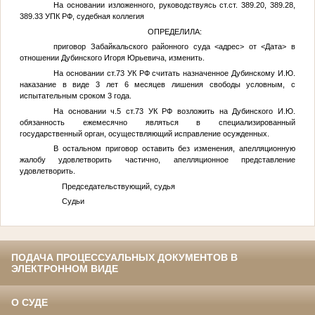
На основании изложенного, руководствуясь ст.ст. 389.20, 389.28,
389.33 УПК РФ, судебная коллегия
ОПРЕДЕЛИЛА:
приговор Забайкальского районного суда
<адрес>
от
<Дата>
в
отношении Дубинского Игоря Юрьевича, изменить.
На основании ст.73 УК РФ считать назначенное Дубинскому И.Ю.
наказание в виде 3 лет 6 месяцев лишения свободы условным, с
испытательным сроком 3 года.
На основании ч.5 ст.73 УК РФ возложить на Дубинского И.Ю.
обязанность ежемесячно являться в специализированный
государственный орган, осуществляющий исправление осужденных.
В остальном приговор оставить без изменения, апелляционную
жалобу удовлетворить частично, апелляционное представление
удовлетворить.
Председательствующий, судья
Судьи
ПОДАЧА ПРОЦЕССУАЛЬНЫХ ДОКУМЕНТОВ В
ЭЛЕКТРОННОМ ВИДЕ
О СУДЕ