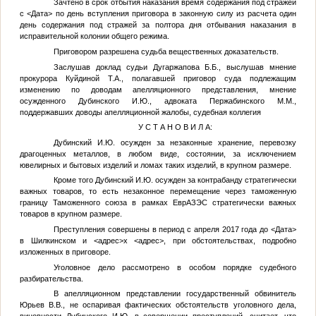
Зачтено в срок отбытия наказания время содержания под стражей
с
<Дата>
по день вступления приговора в законную силу из расчета один
день содержания под стражей за полтора дня отбывания наказания в
исправительной колонии общего режима.
Приговором разрешена судьба вещественных доказательств.
Заслушав доклад судьи Дугаржапова Б.Б., выслушав мнение
прокурора Куйдиной Т.А., полагавшей приговор суда подлежащим
изменению по доводам апелляционного представления, мнение
осужденного Дубинского И.Ю., адвоката Пержабинского М.М.,
поддержавших доводы апелляционной жалобы, судебная коллегия
У С Т А Н О В И Л А:
Дубинский И.Ю. осужден за незаконные хранение, перевозку
драгоценных металлов, в любом виде, состоянии, за исключением
ювелирных и бытовых изделий и ломах таких изделий, в крупном размере.
Кроме того Дубинский И.Ю. осужден за контрабанду стратегически
важных товаров, то есть незаконное перемещение через таможенную
границу Таможенного союза в рамках ЕврАЗЭС стратегически важных
товаров в крупном размере.
Преступления совершены в период с апреля 2017 года до
<Дата>
в Шилкинском и
<адрес>
х
<адрес>
, при обстоятельствах, подробно
изложенных в приговоре.
Уголовное дело рассмотрено в особом порядке судебного
разбирательства.
В апелляционном представлении государственный обвинитель
Юрьев В.В., не оспаривая фактических обстоятельств уголовного дела,