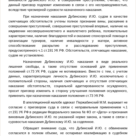
виновности Дубинского И.Ю. в совершении преступлений, считает, что
данный приговор подлежит изменению в связи с его несправедливостью,
вследствие чрезмерной суровости назначенного наказания.
При назначении наказания Дубинскому И.Ю. судом в качестве
смягчающих обстоятельств учтены полное признание вины, раскаяние в
совершении преступлений, совершение преступлений впервые, наличие на
иждивении несовершеннолетнего и малолетнего ребенка, положительные
характеристики, наличие благодарностей и оказание спонсорской помощи в
организации турниров, наличие инвалидности у матери, активное
способствование раскрытию и расследованию преступления,
предусмотренного ч.1 ст.191 УК РФ. Обстоятельств, отягчающих наказание,
судом не установлено.
Назначение Дубинскому И.Ю. наказания в виде реального
лишения свободы, а также отсутствие оснований для применения
положений ст.73 УК РФ, судом не мотивировано. Вместе с тем, с учетом
данных, характеризующих личность Дубинского И.Ю. исключительно с
положительной стороны, наличия смягчающих и отсутствия отягчающих
наказание обстоятельств, социальной адаптированности осужденного,
просит приговор изменить в сторону улучшения положения осужденного,
применить при назначении наказания положения ст.73 УК РФ.
В апелляционной жалобе адвокат Пержабинский М.М. выражает не
согласие с приговором суда в связи с неправильным применением ч.1
ст.191 УК РФ в редакции Федерального закона
№
ФЗ от
<Дата>
и признания
виновным Дубинского И.Ю. по указанной норме закона, а также в связи с
суровостью наказания Дубинскому И.Ю. за содеянное.
Обращает внимание суда, что Дубинский И.Ю. с обвинением
согласился в полном объеме, не оспаривал квалификацию в судебном