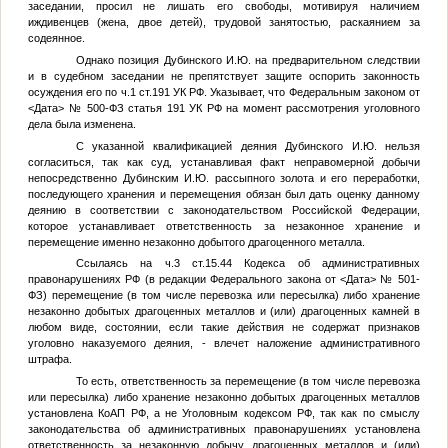
заседании, просил не лишать его свободы, мотивируя наличием
иждивенцев (жена, двое детей), трудовой занятостью, раскаянием за
содеянное.
Однако позиция Дубинского И.Ю. на предварительном следствии
и в судебном заседании не препятствует защите оспорить законность
осуждения его по ч.1 ст.191 УК РФ. Указывает, что Федеральным законом от
<Дата>
№ 500-ФЗ статья 191 УК РФ на момент рассмотрения уголовного
дела была изменена.
С указанной квалификацией деяния Дубинского И.Ю. нельзя
согласиться, так как суд, устанавливая факт неправомерной добычи
непосредственно Дубинским И.Ю. рассыпного золота и его переработки,
последующего хранения и перемещения обязан был дать оценку данному
деянию в соответствии с законодательством Российской Федерации,
которое устанавливает ответственность за незаконное хранение и
перемещение именно незаконно добытого драгоценного металла.
Ссылаясь на ч.3 ст.15.44 Кодекса об административных
правонарушениях РФ (в редакции Федерального закона от
<Дата>
№ 501-
ФЗ) перемещение (в том числе перевозка или пересылка) либо хранение
незаконно добытых драгоценных металлов и (или) драгоценных камней в
любом виде, состоянии, если такие действия не содержат признаков
уголовно наказуемого деяния, - влечет наложение административного
штрафа.
То есть, ответственность за перемещение (в том числе перевозка
или пересылка) либо хранение незаконно добытых драгоценных металлов
установлена КоАП РФ, а не Уголовным кодексом РФ, так как по смыслу
законодательства об административных правонарушениях установлена
ответственность за незаконную добычу драгоценных металлов и (или)